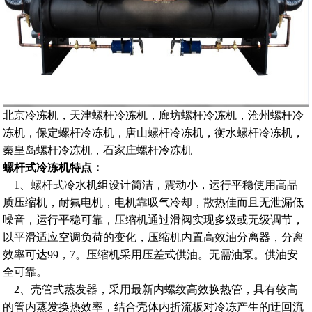
北京冷冻机，天津螺杆冷冻机，廊坊螺杆冷冻机，沧州螺杆冷
冻机，保定螺杆冷冻机，唐山螺杆冷冻机，衡水螺杆冷冻机，
秦皇岛螺杆冷冻机，石家庄螺杆冷冻机
螺杆
式
冷冻机特点：
1
、
螺杆式冷水机组设计简洁，震动小，运行平稳使用高品
质
压缩机
，耐氟电机，电机靠吸气冷却，散热佳而且无泄漏
低
噪音，
运行平稳可靠，压缩机通过滑阀实现多级或无级调节，
以平滑适应空调负荷的变化，压缩机
内置
高效油分离器，分离
效率可达
99，7。压缩机采用压差式供油。无需油泵。供油安
全可靠。
2
、
壳管式
蒸发器，
采用最新内螺纹高效换热管，具有较高
的管内蒸发换热效率，结合壳体内折流板对冷冻产生的迂回流