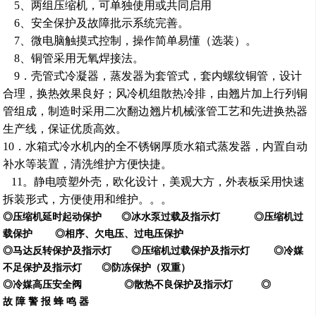
5
、两组压缩机，可单独使用或共同启用
6
、安全保护及故障批示系统完善。
7
、微电脑触摸式控制，操作简单易懂（选装）。
8
、铜管采用无氧焊接法。
9
．
壳管式
冷凝器
，
蒸发器为套管式，套内螺纹铜管，设计
合理，换热效果良好；风冷机组散热冷排，由翘片加上行列铜
管组成，制造时采用二次翻边翘片机械涨管工艺和先进换热器
生产线，保证优质高效。
10
．水箱式
冷水机内的
全不锈钢厚质水箱式蒸发器，内置自动
补水等装置，清洗维护方便快捷。
11。
静电喷塑外壳，欧化设计，美观大方，外表板采用快速
拆装形式，方便使用和维护。
。
。
◎压缩机延时起动保护 ◎冰水泵过载及指示灯 ◎压缩机过
载保护 ◎
相序、欠电压、过电压保护
◎马达反转保护及指示灯 ◎压缩机过载保护及指示灯 ◎冷媒
不足保护及指示灯 ◎
防冻保护（双重）
◎冷媒高压安全阀 ◎散热不良保护及指示灯 ◎
故 障 警 报 蜂 鸣 器