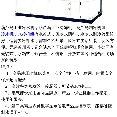
葫芦岛工业冷水机，葫芦岛工业冷冻机，葫芦岛制冷机组
冷水机
，
水冷机组
有水冷式，风冷式两种，水冷式制冷效果较
好，但需要冷却水，需加个冷却塔，风冷式灵活
组装
，
安装方
便。
无需冷却塔，适合缺水地区或需移动场合使用。本公司有
壳管式，水箱式，钛合金，
不锈钢，
开放式等各种适合不同场
所的机型
特点：
1
、
高品质
压缩机低噪音，
安全宁静，省电耐用。
内置安全
保护
超高能效。
2
、高效率之蒸发器，冷凝器，可节省
30%
以上。
3
、
电
气部份采用国际品牌原厂产品，保证机器工作稳定
，
使用年限长。
4
、进口高精度双路数字显示省电型温度控制表
，
能精确控
制水温于± 1 ℃