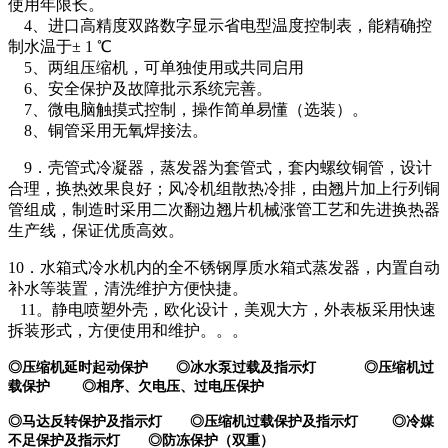
使用年限长。
4
、进口高精度双路数字显示省电型温度控制表
，
能精确控
制水温于± 1 ℃
5
、两组压缩机，可单独使用或共同启用
6
、安全保护及故障批示系统完善。
7
、微电脑触摸式控制，操作简单易懂（选装）。
8
、铜管采用无氧焊接法。
9
．
壳管式
冷凝器
，
蒸发器为套管式，套内螺纹铜管，设计
合理，换热效果良好；风冷机组散热冷排，由翘片加上行列铜
管组成，制造时采用二次翻边翘片机械涨管工艺和先进换热器
生产线，保证优质高效。
10
．水箱式
冷水机内的
全不锈钢厚质水箱式蒸发器，内置自动
补水等装置，清洗维护方便快捷。
11。
静电喷塑外壳，欧化设计，美观大方，外表板采用快速
拆装形式，方便使用和维护。
。
。
◎压缩机延时起动保护 ◎冰水泵过载及指示灯 ◎压缩机过
载保护 ◎
相序、欠电压、过电压保护
◎马达反转保护及指示灯 ◎压缩机过载保护及指示灯 ◎冷媒
不足保护及指示灯 ◎
防冻保护（双重）