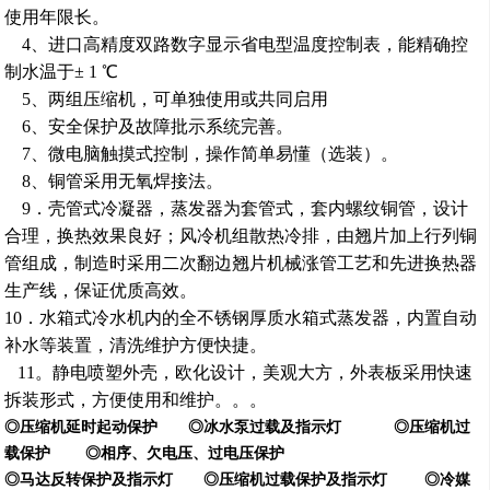
使用年限长。
4
、进口高精度双路数字显示省电型温度控制表
，
能精确控
制水温于± 1 ℃
5
、两组压缩机，可单独使用或共同启用
6
、安全保护及故障批示系统完善。
7
、微电脑触摸式控制，操作简单易懂（选装）。
8
、铜管采用无氧焊接法。
9
．
壳管式
冷凝器
，
蒸发器为套管式，套内螺纹铜管，设计
合理，换热效果良好；风冷机组散热冷排，由翘片加上行列铜
管组成，制造时采用二次翻边翘片机械涨管工艺和先进换热器
生产线，保证优质高效。
10
．水箱式
冷水机内的
全不锈钢厚质水箱式蒸发器，内置自动
补水等装置，清洗维护方便快捷。
11。
静电喷塑外壳，欧化设计，美观大方，外表板采用快速
拆装形式，方便使用和维护。
。
。
◎压缩机延时起动保护 ◎冰水泵过载及指示灯 ◎压缩机过
载保护 ◎
相序、欠电压、过电压保护
◎马达反转保护及指示灯 ◎压缩机过载保护及指示灯 ◎冷媒