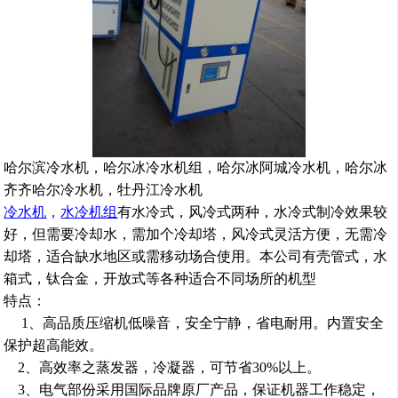
哈尔滨冷水机，哈尔冰冷水机组，哈尔冰阿城冷水机，哈尔冰
齐齐哈尔冷水机，牡丹江冷水机
冷水机
，
水冷机组
有水冷式，风冷式两种，水冷式制冷效果较
好，但需要冷却水，需加个冷却塔，风冷式灵活方便，无需冷
却塔，适合缺水地区或需移动场合使用。本公司有壳管式，水
箱式，钛合金，开放式等各种适合不同场所的机型
特点：
1
、
高品质
压缩机低噪音，
安全宁静，省电耐用。
内置安全
保护
超高能效。
2
、高效率之蒸发器，冷凝器，可节省
30%
以上。
3
、
电
气部份采用国际品牌原厂产品，保证机器工作稳定
，