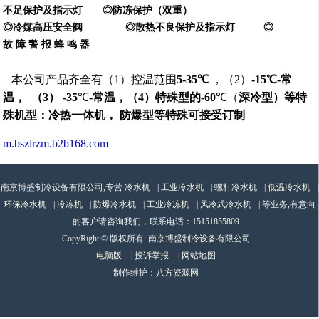
不足保护及指示灯 ◎
防冻保护（双重）
◎冷媒高压安全阀 ◎散热不良保护及指示灯 ◎
故 障 警 报 蜂 鸣 器
本公司产品齐全有（
1
）控温范围
5-35
℃
，（2）
-15℃
-
常
温， （
3
）
-35
℃
-
常温，（
4
）特殊型的
-60
℃（
深冷型）等
特
殊机型：冷热一体机， 防爆型等特殊可接受订制
m.bszlrzm.b2b168.com
南京博盛制冷设备有限公司,专营
冷水机
|
工业冷水机
|
螺杆冷水机
|
低温冷水机
|
环保冷水机
|
冷冻机
|
防爆冷水机
|
工业冷冻机
|
风冷式冷水机
| 等业务,有意向
的客户请咨询我们，联系电话：
15151855809
CopyRight © 版权所有:
南京博盛制冷设备有限公司
电脑版
|
投诉举报
|
网站地图
制作维护：
八方资源网