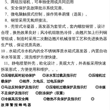
5
、两组压缩机，可单独使用或共同启用
6
、安全保护及故障批示系统完善。
7
、微电脑触摸式控制，操作简单易懂（选装）。
8
、铜管采用无氧焊接法。
9
．
壳管式
冷凝器
，
蒸发器为套管式，套内螺纹铜管，设计
合理，换热效果良好；风冷机组散热冷排，由翘片加上行列铜
管组成，制造时采用二次翻边翘片机械涨管工艺和先进换热器
生产线，保证优质高效。
10
．水箱式
冷水机内的
全不锈钢厚质水箱式蒸发器，内置自动
补水等装置，清洗维护方便快捷。
11。
静电喷塑外壳，欧化设计，美观大方，外表板采用快速
拆装形式，方便使用和维护。
。
。
◎压缩机延时起动保护 ◎冰水泵过载及指示灯 ◎压缩机过
载保护 ◎
相序、欠电压、过电压保护
◎马达反转保护及指示灯 ◎压缩机过载保护及指示灯 ◎冷媒
不足保护及指示灯 ◎
防冻保护（双重）
◎冷媒高压安全阀 ◎散热不良保护及指示灯 ◎
故 障 警 报 蜂 鸣 器