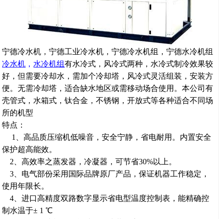
宁德冷水机，宁德工业冷水机，宁德冷水机组，宁德水冷机组
冷水机
，
水冷机组
有水冷式，风冷式两种，水冷式制冷效果较
好，但需要冷却水，需加个冷却塔，风冷式灵活
组装
，
安装方
便。
无需冷却塔，适合缺水地区或需移动场合使用。本公司有
壳管式，水箱式，钛合金，
不锈钢，
开放式等各种适合不同场
所的机型
特点：
1
、
高品质
压缩机低噪音，
安全宁静，省电耐用。
内置安全
保护
超高能效。
2
、高效率之蒸发器，冷凝器，可节省
30%
以上。
3
、
电
气部份采用国际品牌原厂产品，保证机器工作稳定
，
使用年限长。
4
、进口高精度双路数字显示省电型温度控制表
，
能精确控
制水温于± 1 ℃